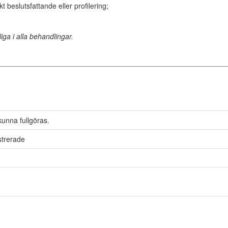
 beslutsfattande eller profilering;
liga i alla behandlingar.
kunna fullgöras.
strerade