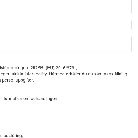
ddsförordningen (GDPR, (EU) 2016/679),
gen strikta internpolicy. Härmed erhåller du en sammanställning
 personuppgifter.
re information om behandlingen;
knadsföring;