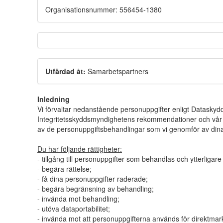
Organisationsnummer: 556454-1380
Utfärdad åt:
Samarbetspartners
Inledning
Vi förvaltar nedanstående personuppgifter enligt Datasky
Integritetsskyddsmyndighetens rekommendationer och vår e
av de personuppgiftsbehandlingar som vi genomför av dina
Du har följande rättigheter:
- tillgång till personuppgifter som behandlas och ytterliga
- begära rättelse;
- få dina personuppgifter raderade;
- begära begränsning av behandling;
- invända mot behandling;
- utöva dataportabilitet;
- invända mot att personuppgifterna används för direktmar